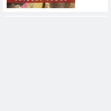
About EliteOne Stories
EliteOne Stories is a dynamic online news platform that
offers a unique blend of news, literature, gossip,
magazines, and book reviews, catering to a diverse
audience of readers, literary enthusiasts, and news
followers alike. The platform stands out for its commitment
to delivering timely updates, thought-provoking articles,
and engaging content that spans a variety of genres and
topics.
Eliteone Stories - All Rights Reserved - WordPress